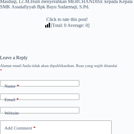
Masduqi, Lc.M.Hum menyerahkan MERCHANDISE kepada Kepala
SMK Assalafiyyah Bpk Bayu Sudarmaji, S.Pd.
Click to rate this post!
[Total:
0
Average:
0
]
Leave a Reply
Alamat email Anda tidak akan dipublikasikan.
Ruas yang wajib ditandai
*
Name
*
Email
*
Website
Add Comment
*