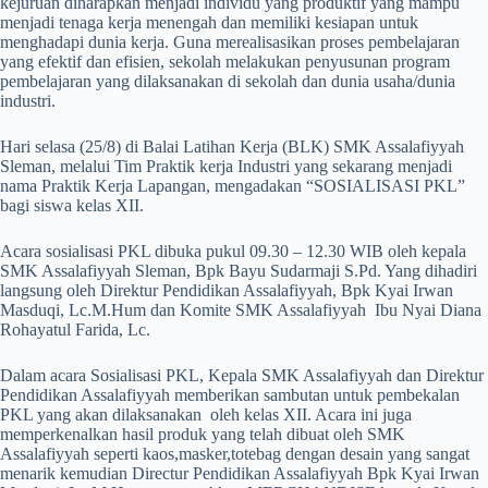
kejuruan diharapkan menjadi individu yang produktif yang mampu
menjadi tenaga kerja menengah dan memiliki kesiapan untuk
menghadapi dunia kerja. Guna merealisasikan proses pembelajaran
yang efektif dan efisien, sekolah melakukan penyusunan program
pembelajaran yang dilaksanakan di sekolah dan dunia usaha/dunia
industri.
Hari selasa (25/8) di Balai Latihan Kerja (BLK) SMK Assalafiyyah
Sleman, melalui Tim Praktik kerja Industri yang sekarang menjadi
nama Praktik Kerja Lapangan, mengadakan “SOSIALISASI PKL”
bagi siswa kelas XII.
Acara sosialisasi PKL dibuka pukul 09.30 – 12.30 WIB oleh kepala
SMK Assalafiyyah Sleman, Bpk Bayu Sudarmaji S.Pd. Yang dihadiri
langsung oleh Direktur Pendidikan Assalafiyyah, Bpk Kyai Irwan
Masduqi, Lc.M.Hum dan Komite SMK Assalafiyyah Ibu Nyai Diana
Rohayatul Farida, Lc.
Dalam acara Sosialisasi PKL, Kepala SMK Assalafiyyah dan Direktur
Pendidikan Assalafiyyah memberikan sambutan untuk pembekalan
PKL yang akan dilaksanakan oleh kelas XII. Acara ini juga
memperkenalkan hasil produk yang telah dibuat oleh SMK
Assalafiyyah seperti kaos,masker,totebag dengan desain yang sangat
menarik kemudian Directur Pendidikan Assalafiyyah Bpk Kyai Irwan