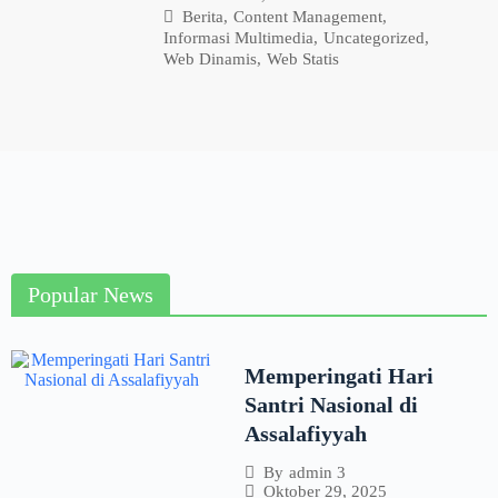
Berita
,
Content Management
,
Informasi Multimedia
,
Uncategorized
,
Web Dinamis
,
Web Statis
Popular News
Memperingati Hari
Santri Nasional di
Assalafiyyah
By
admin 3
Oktober 29, 2025