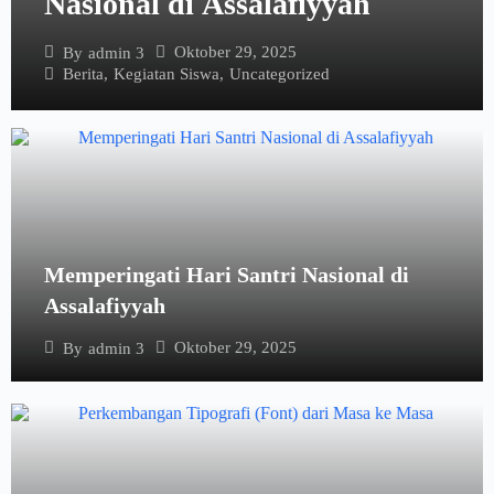
Nasional di Assalafiyyah
Oktober 29, 2025
By
admin 3
Berita
,
Kegiatan Siswa
,
Uncategorized
Memperingati Hari Santri Nasional di
Assalafiyyah
Oktober 29, 2025
By
admin 3