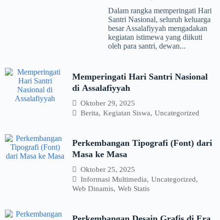
Dalam rangka memperingati Hari
Santri Nasional, seluruh keluarga
besar Assalafiyyah mengadakan
kegiatan istimewa yang diikuti
oleh para santri, dewan...
Memperingati Hari Santri Nasional
di Assalafiyyah
Oktober 29, 2025
Berita
,
Kegiatan Siswa
,
Uncategorized
Perkembangan Tipografi (Font) dari
Masa ke Masa
Oktober 25, 2025
Informasi Multimedia
,
Uncategorized
,
Web Dinamis
,
Web Statis
Perkembangan Desain Grafis di Era