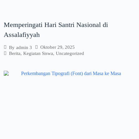
Memperingati Hari Santri Nasional di
Assalafiyyah
Oktober 29, 2025
By
admin 3
Berita
,
Kegiatan Siswa
,
Uncategorized