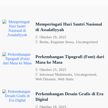
Memperingati Hari Santri Nasional
di Assalafiyyah
Oktober 29, 2025
Berita
,
Kegiatan Siswa
,
Uncategorized
Perkembangan Tipografi (Font) dari
Masa ke Masa
Oktober 25, 2025
Informasi Multimedia
,
Uncategorized
,
Web Dinamis
,
Web Statis
Perkembangan Desain Grafis di Era
Digital
Oktober 18, 2025