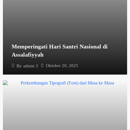
Memperingati Hari Santri Nasional di
Assalafiyyah
Oktober 29, 2025
By
admin 3