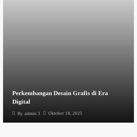
Perkembangan Desain Grafis di Era
Digital
Oktober 18, 2025
By
admin 3