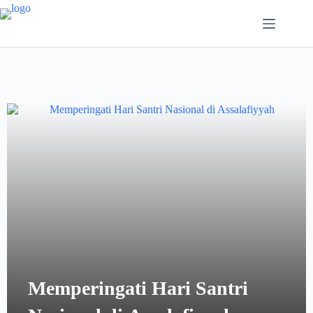
Memperingati Hari Santri