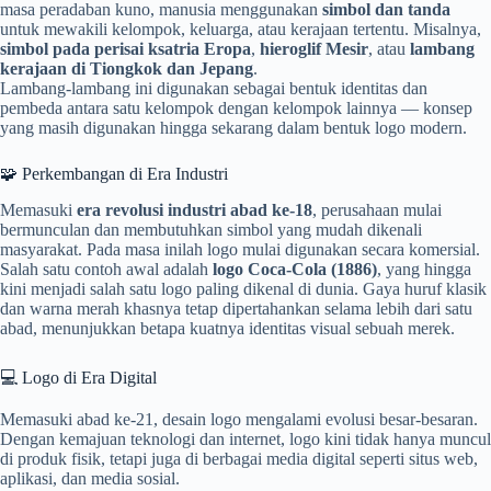
masa peradaban kuno, manusia menggunakan
simbol dan tanda
untuk mewakili kelompok, keluarga, atau kerajaan tertentu. Misalnya,
simbol pada perisai ksatria Eropa
,
hieroglif Mesir
, atau
lambang
kerajaan di Tiongkok dan Jepang
.
Lambang-lambang ini digunakan sebagai bentuk identitas dan
pembeda antara satu kelompok dengan kelompok lainnya — konsep
yang masih digunakan hingga sekarang dalam bentuk logo modern.
🧩 Perkembangan di Era Industri
Memasuki
era revolusi industri abad ke-18
, perusahaan mulai
bermunculan dan membutuhkan simbol yang mudah dikenali
masyarakat. Pada masa inilah logo mulai digunakan secara komersial.
Salah satu contoh awal adalah
logo Coca-Cola (1886)
, yang hingga
kini menjadi salah satu logo paling dikenal di dunia. Gaya huruf klasik
dan warna merah khasnya tetap dipertahankan selama lebih dari satu
abad, menunjukkan betapa kuatnya identitas visual sebuah merek.
💻 Logo di Era Digital
Memasuki abad ke-21, desain logo mengalami evolusi besar-besaran.
Dengan kemajuan teknologi dan internet, logo kini tidak hanya muncul
di produk fisik, tetapi juga di berbagai media digital seperti situs web,
aplikasi, dan media sosial.