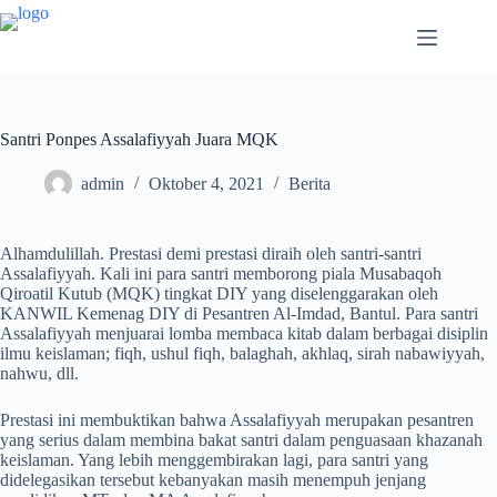
Santri Ponpes Assalafiyyah Juara MQK
admin
Oktober 4, 2021
Berita
Alhamdulillah. Prestasi demi prestasi diraih oleh santri-santri
Assalafiyyah. Kali ini para santri memborong piala Musabaqoh
Qiroatil Kutub (MQK) tingkat DIY yang diselenggarakan oleh
KANWIL Kemenag DIY di Pesantren Al-Imdad, Bantul. Para santri
Assalafiyyah menjuarai lomba membaca kitab dalam berbagai disiplin
ilmu keislaman; fiqh, ushul fiqh, balaghah, akhlaq, sirah nabawiyyah,
nahwu, dll.
Prestasi ini membuktikan bahwa Assalafiyyah merupakan pesantren
yang serius dalam membina bakat santri dalam penguasaan khazanah
keislaman. Yang lebih menggembirakan lagi, para santri yang
didelegasikan tersebut kebanyakan masih menempuh jenjang