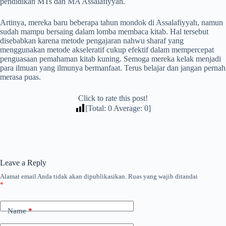
pendidikan MTs dan MA Assalafiyyah.
Artinya, mereka baru beberapa tahun mondok di Assalafiyyah, namun
sudah mampu bersaing dalam lomba membaca kitab. Hal tersebut
disebabkan karena metode pengajaran nahwu sharaf yang
menggunakan metode akseleratif cukup efektif dalam mempercepat
penguasaan pemahaman kitab kuning. Semoga mereka kelak menjadi
para ilmuan yang ilmunya bermanfaat. Terus belajar dan jangan pernah
merasa puas.
Click to rate this post!
[Total:
0
Average:
0
]
Leave a Reply
Alamat email Anda tidak akan dipublikasikan.
Ruas yang wajib ditandai
*
Name
*